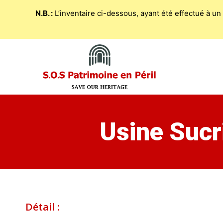
N.B. :
L’inventaire ci-dessous, ayant été effectué à un
Skip
to
content
Usine Sucr
Détail :