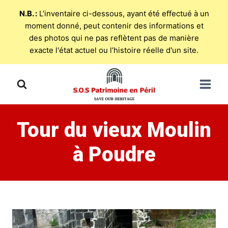
N.B. :
L’inventaire ci-dessous, ayant été effectué à un
moment donné, peut contenir des informations et
des photos qui ne pas reflètent pas de manière
exacte l'état actuel ou l’histoire réelle d'un site.
Skip
to
content
Tour du vieux Moulin
à Poudre